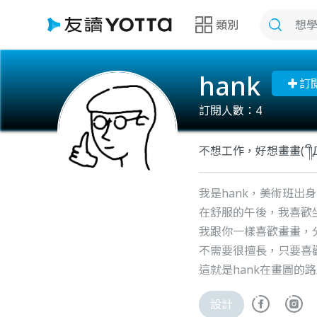
類別
hank
訂
訂閱人數：
4
不想工作，好想畫畫(´༎ຶД༎
我是hank，美術班出
在舒服的午後，我喜歡
我跟你一樣喜歡畫畫，
不需要很擅長，只要喜
這就是hank在畫圖
設計