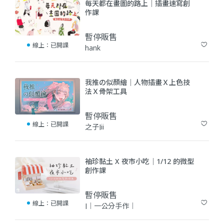
每天都在畫圖的路上｜插畫速寫創
作課
暫停販售
線上：
已開課
hank
(2)
我推の似顏繪｜人物插畫Ｘ上色技
法Ｘ骨架工具
暫停販售
線上：
已開課
之子Jii
(1)
袖珍黏土 X 夜市小吃｜1/12 的微型
創作課
暫停販售
線上：
已開課
J｜一公分手作｜
(0)