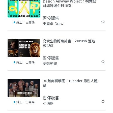
Design Anyway Project：視覺設
計與跨域企劃指南
暫停販售
線上：
已開課
王胤卓 Draw
(0)
寫實生物孵育計畫｜ZBrush 進階
模型課
暫停販售
線上：
已開課
夢想動畫
(0)
3D雕刻初學班 | Blender 男性人體
篇
暫停販售
線上：
已開課
小深藍
(2)