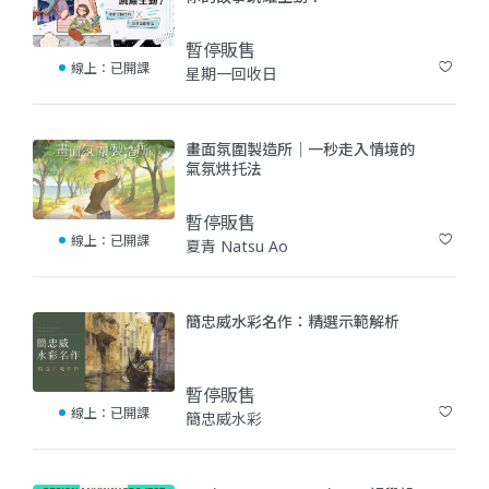
暫停販售
線上：
已開課
星期一回收日
(7)
畫面氛圍製造所｜一秒走入情境的
氣氛烘托法
暫停販售
線上：
已開課
夏青 Natsu Ao
(1)
簡忠威水彩名作：精選示範解析
暫停販售
線上：
已開課
簡忠威水彩
(18)