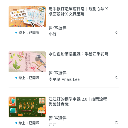
用手帳打造療癒日常｜規劃心法Ｘ
版面設計Ｘ文具應用
暫停販售
線上：
已開課
小荷
(2)
水性色鉛筆插畫課：手繪四季花鳥
暫停販售
線上：
已開課
李星瑤 Anais Lee
(1)
江江好的標準字課 2.0｜接案流程
與設計實戰
暫停販售
線上：
已開課
江江