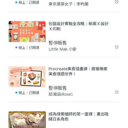
線上：
已開課
東京建築女子｜李昀蓁
(8)
包裝設計實戰全攻略｜執案Ｘ設計
Ｘ印刷
暫停販售
線上：
已開課
Little Mak 小麥
(9)
Procreate美食插畫課｜跟著療癒
美食環遊世界！
暫停販售
線上：
已開課
邱湘涵(Rose)
(9)
成為接案繪師的第一堂課｜畫出吸
睛日系角色