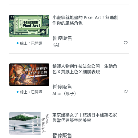
(3)
小畫家就能畫的 Pixel Art！無痛創
作你的風格角色
暫停販售
線上：
已開課
KAI
(7)
繪師人物創作技法全公開｜生動角
色Ｘ質感上色Ｘ細膩表現
暫停販售
線上：
已開課
Ahoi（厚子）
(10)
東京建築女子｜旅讀日本建築名家
與當代建築空間美學
暫停販售