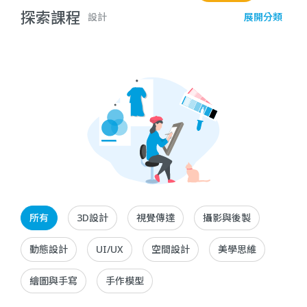
優惠
探索課程
設計
展開分類
所有
3D設計
視覺傳達
攝影與後製
動態設計
UI/UX
空間設計
美學思維
繪圖與手寫
手作模型