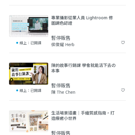
(1)
專業攝影從業人員 Lightroom 修
圖調色認證
暫停販售
線上：
已開課
侯俊耀 Herb
(0)
陳的故事行銷課 學會就能活下去の
本事
暫停販售
線上：
已開課
陳 The Chen
(0)
生活場景插畫｜手繪質感指南，打
造療癒小世界
暫停販售