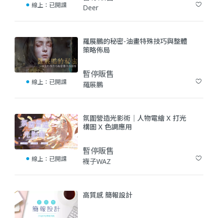
線上：
已開課
Deer
(0)
羅展鵬的秘密-油畫特殊技巧與整體
策略佈局
暫停販售
線上：
已開課
羅展鵬
(0)
氛圍營造光影術｜人物電繪 X 打光
構圖 X 色調應用
暫停販售
線上：
已開課
襪子WAZ
(0)
高質感 簡報設計