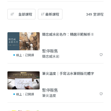
全部課程
最新課程
349
堂課程
簡忠威水彩名作：精選示範解析Ⅱ
暫停販售
線上：
已開課
簡忠威水彩
(8)
筆尖溫度｜手寫沾水筆銅版花體字
暫停販售
線上：
已開課
筆尖溫度
(0)