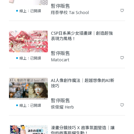
暫停販售
線上：
已開課
翔泰學校 Tai School
(0)
CSP日系美少女插畫課｜創造超強
表現力風格！
暫停販售
線上：
已開課
Matocart
(1)
AI人像創作魔法｜超越想像的AI新
技巧
暫停販售
線上：
已開課
侯俊耀 Herb
(1)
漫畫分鏡技巧 X 故事氛圍營造｜讓
你的故事跳耀生動！