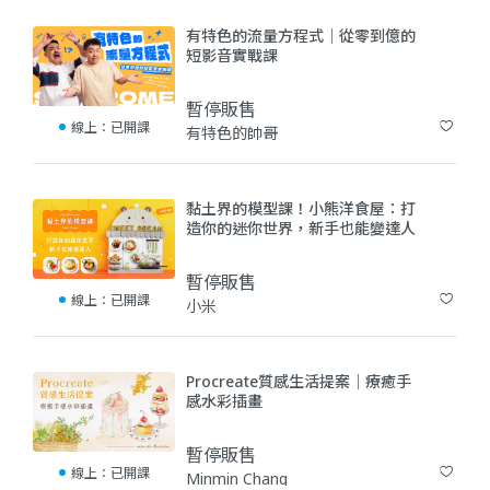
有特色的流量方程式｜從零到億的
短影音實戰課
暫停販售
線上：
已開課
有特色的帥哥
(0)
黏土界的模型課！小熊洋食屋：打
造你的迷你世界，新手也能變達人
暫停販售
線上：
已開課
小米
(0)
Procreate質感生活提案｜療癒手
感水彩插畫
暫停販售
線上：
已開課
Minmin Chang