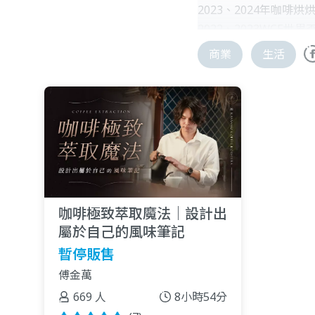
2023、2024年咖啡
2022、2023WCE
2022、2023WCE
商業
生活
2023WCE 世界盃沖
2023WCE 世界盃烘
2022、2023TAC臺
2023年咖啡爽節學生
2023年第五屆景大盃J
2022第六屆咖啡爽節
《生豆評鑑參與》
咖啡極致萃取魔法｜設計出
2024年南投縣 魚池
屬於自己的風味筆記
2024年新竹縣 關西 
暫停販售
傅金萬
《比賽經歷》
2022 WCE 世界盃烘
669 人
8小時54分
2022TISCA全國烘豆賽