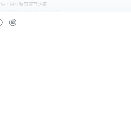
烘烘烘，烘豆賽事感官評審
世界盃咖啡調酒大賽台灣選拔賽評審
 世界盃咖啡大師台灣選拔賽評審
煮大賽台灣選拔賽 評審
豆大賽台灣選拔賽 評審
灣愛樂壓大賽評審
盃沖煮賽感官評審
BAC飲品藝術挑戰賽手沖咖啡 感官評審
沖煮賽評審
鄉 日月潭精品咖啡生豆感官評鑑
馬武督合作社生豆感官評鑑
豆大賽台灣選拔賽 亞軍
80選手中18強