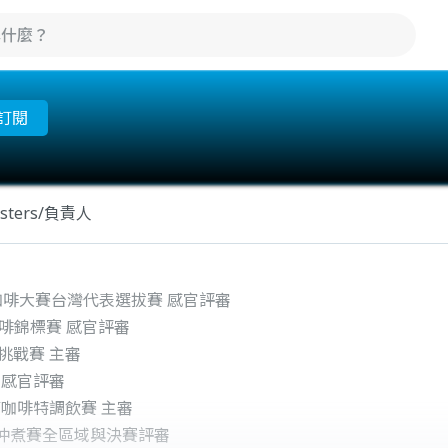
訂閱
oasters/負責人
虹吸咖啡大賽台灣代表選拔賽 感官評審
沖咖啡錦標賽 感官評審
挑戰賽 主審
 感官評審
爽節咖啡特調飲賽 主審
P城市沖煮賽全區域與決賽評審