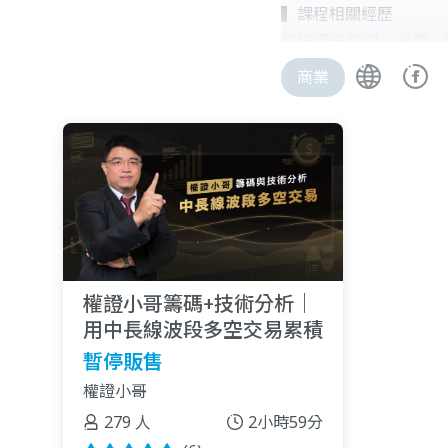
▍課程相關經歷
精誠資訊顧問、兆豐、
學、元智大學理財社講
商業
▍獲獎無數
群益人機對決國內期貨
寶來權證百萬挑戰賽冠
寶來權證百萬汽車得主
元大權證大富翁競賽百
元大權證大富翁競賽獲
元大權證大富翁競賽壓
權證小哥籌碼+技術分析｜
凱基權證大亨 港股權
用中長線波段多空交易累積
永豐金權證比賽 傑出頂
財富
暫停販售
八大券商合辦 台灣權王
權證小哥
六大券商合辦 月獲利
279 人
2小時59分