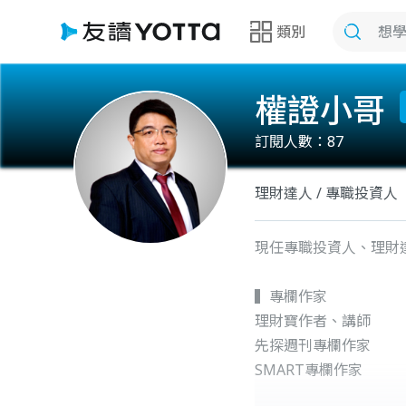
類別
權證小哥
訂閱人數：
87
理財達人 / 專職投資人
現任專職投資人、理財
▍專欄作家
理財寶作者、講師
先探週刊專欄作家
SMART專欄作家