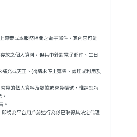
平台上專案或本服務相關之電子郵件，其內容可能
台中所存放之個人資料，但其中針對電子郵件、生日
請求補充或更正、(4)請求停止蒐集、處理或利用及
平台會員的個人資料及數據或會員帳號，惟請您特
號。
人員。
，即視為平台用戶前述行為係已取得其法定代理