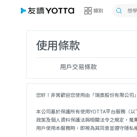
類別
使用條款
用戶交易條款
您好！非常歡迎您使用由「瑞奧股份有限公司」（
本公司基於保護所有使用YOTTA平台服務（
政策及個人資料保護法與相關法令之規定，蒐
用戶使用本服務時，即視為其同意並遵守隱私