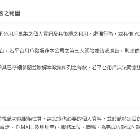
蓋之範圍
A向平台用戶蒐集之個人資訊及其後續之利用、處理行為，或其他 Y
TA 平台，若平台用戶點選非本公司之第三人網站連結或廣告，則
確保其已仔細參閱並瞭解本政策所列之條款，若平台用戶無法同意
我們將視該功能服務性質，請您提供必要的個人資料，並於該特定
話、 E-MAIL 及地址等)、服務單位、職稱、為完成收款或付