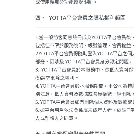
或使用時部分功能遭受限制。
四、 YOTTA平台會員之隱私權利範圍
1.當一般訪客同意註冊成為YOTTA平台會員
包括但不限於服務說明、帳號管理、會員權益
2.YOTTA平台會員得隨時登入YOTTA平
部分，因涉及 YOTTA平台會員身分認定問題
3. YOTTA平台會員於本服務中，依個人資料
(5)請求刪除之權利。
4. YOTTA平台會員於本服務期間，本公司
別注意，個人資料及數據或會員帳號一經刪除
5. YOTTA平台會員如有刪除個人資料及數據
6. 如平台用戶依法令係屬未成年人者，於註
人或監護人之同意。
五、隱私權保密與安全性問題