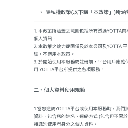
一、 隱私權政策(以下稱「本政策」)所涵
1. 本政策所涵蓋之範圍包括所有透過YOTT
個人資訊。
2. 本政策之效力範圍僅及於本公司及YOT
理，不適用本政策。
3. 於開始使用本服務或註冊前，平台用戶應
用 YOTTA平台所提供之各項服務。
二、個人資料使用規範
1.當您造訪YOTTA平台或使用本服務時，
資料，包含您的姓名、連絡方式 (包含但不限於電
接識別使用者身分之個人資料。