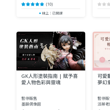
(10)
線上：
已開課
GK人形塗裝指南 | 賦予喜
可愛
愛人物色彩與靈魂
夢幻
暫停販售
暫停販
墨韻偶像館
派蒂老