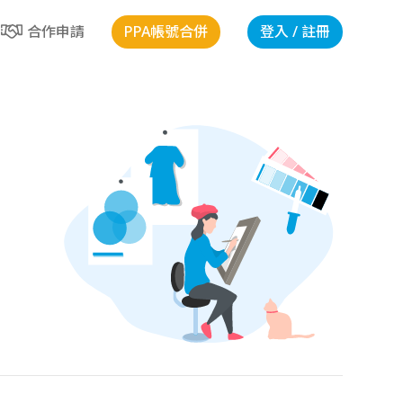
PPA帳號合併
登入 / 註冊
合作申請