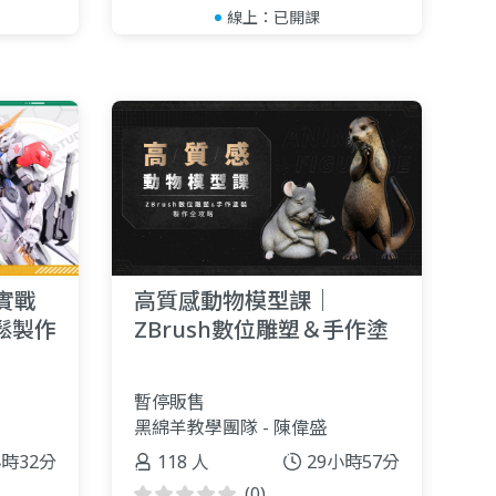
線上：
已開課
實戰
高質感動物模型課｜
鬆製作
ZBrush數位雕塑＆手作塗
裝製作全攻略
暫停販售
黑綿羊教學團隊 - 陳偉盛
小時32分
118 人
29小時57分
(0)