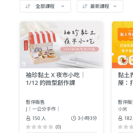
全部課程
最新課程
袖珍黏土 X 夜市小吃｜
黏土
1/12 的微型創作課
屋：
手也
暫停販售
暫停販
J｜一公分手作｜
小米
150 人
3小時3分
182
(0)