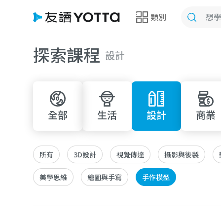
類別
探索課程
設計
全部
生活
設計
商業
所有
3D設計
視覺傳達
攝影與後製
美學思維
繪圖與手寫
手作模型