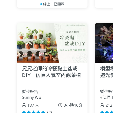
線上：
已開課
晃晃老師的冷瓷黏土盆栽
模型
DIY｜仿真人氣室內觀葉植
造光
物
暫停販售
暫停販
Sunny Wu
廷a理
187 人
3小時16分
212
(2)